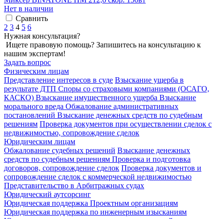
Нет в наличии
Сравнить
2
3
4
5
6
Нужная консультация?
Ищете правовую помощь? Запишитесь на консультацию к
нашим экспертам!
Задать вопрос
Физическим лицам
Представление интересов в суде
Взыскание ущерба в
результате ДТП
Споры со страховыми компаниями (ОСАГО,
КАСКО)
Взыскание имущественного ущерба
Взыскание
морального вреда
Обжалование административных
постановлений
Взыскание денежных средств по судебным
решениям
Проверка документов при осуществлении сделок с
недвижимостью, сопровождение сделок
Юридическим лицам
Обжалование судебных решений
Взыскание денежных
средств по судебным решениям
Проверка и подготовка
договоров, сопровождение сделок
Проверка документов и
сопровождение сделок с коммерческой недвижимостью
Представительство в Арбитражных судах
Юридический аутсорсинг
Юридическая поддержка Проектным организациям
Юридическая поддержка по инженерным изысканиям