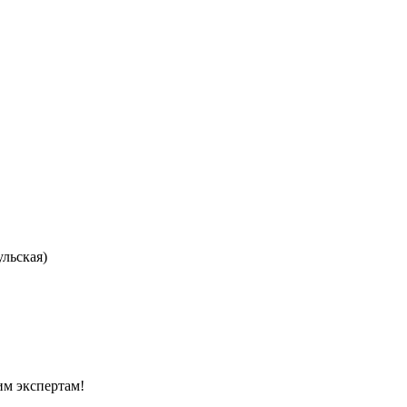
ульская)
м экспертам!