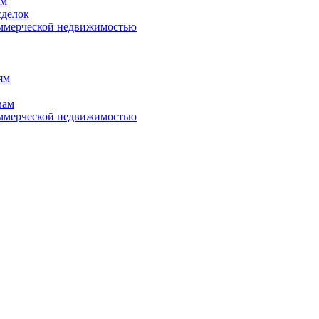
ям
сделок
оммерческой недвижимостью
ям
вам
оммерческой недвижимостью