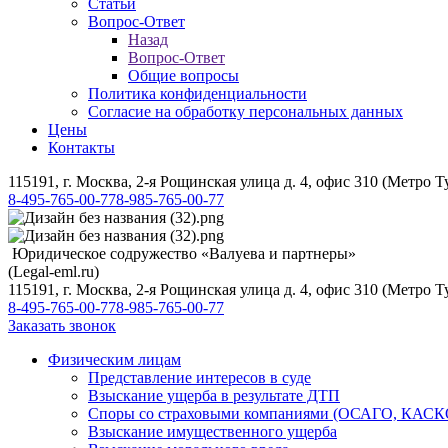
Статьи
Вопрос-Ответ
Назад
Вопрос-Ответ
Общие вопросы
Политика конфиденциальности
Согласие на обработку персональных данных
Цены
Контакты
115191, г. Москва, 2-я Рощинская улица д. 4, офис 310 (Метро Т
8-495-765-00-77
8-985-765-00-77
Юридическое содружество «Валуева и партнеры»
(Legal-eml.ru)
115191, г. Москва, 2-я Рощинская улица д. 4, офис 310 (Метро Т
8-495-765-00-77
8-985-765-00-77
Заказать звонок
Физическим лицам
Представление интересов в суде
Взыскание ущерба в результате ДТП
Споры со страховыми компаниями (ОСАГО, КАСК
Взыскание имущественного ущерба