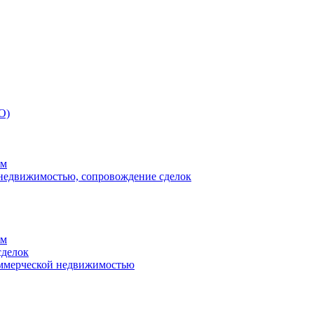
О)
ям
 недвижимостью, сопровождение сделок
ям
сделок
оммерческой недвижимостью