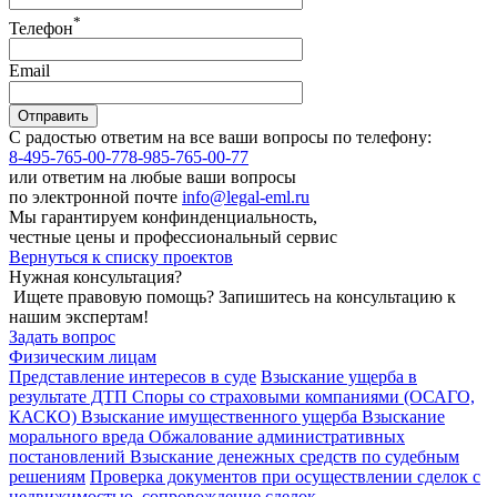
*
Телефон
Email
С радостью ответим на все ваши вопросы по телефону:
8-495-765-00-77
8-985-765-00-77
или ответим на любые ваши вопросы
по электронной почте
info@legal-eml.ru
Мы гарантируем конфинденциальность,
честные цены и профессиональный сервис
Вернуться к списку проектов
Нужная консультация?
Ищете правовую помощь? Запишитесь на консультацию к
нашим экспертам!
Задать вопрос
Физическим лицам
Представление интересов в суде
Взыскание ущерба в
результате ДТП
Споры со страховыми компаниями (ОСАГО,
КАСКО)
Взыскание имущественного ущерба
Взыскание
морального вреда
Обжалование административных
постановлений
Взыскание денежных средств по судебным
решениям
Проверка документов при осуществлении сделок с
недвижимостью, сопровождение сделок