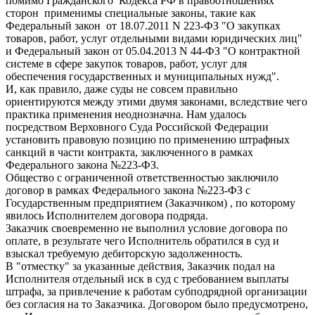
помимо Гражданского Кодекса РФ в правоотношениях
сторон применимы специальные законы, такие как
Федеральный закон от 18.07.2011 N 223-ФЗ "О закупках
товаров, работ, услуг отдельными видами юридических лиц"
и Федеральный закон от 05.04.2013 N 44-ФЗ "О контрактной
системе в сфере закупок товаров, работ, услуг для
обеспечения государственных и муниципальных нужд".
И, как правило, даже суды не совсем правильно
ориентируются между этими двумя законами, вследствие чего
практика применения неоднозначна. Нам удалось
посредством Верховного Суда Российской Федерации
установить правовую позицию по применению штрафных
санкций в части контракта, заключенного в рамках
Федерального закона №223-ФЗ.
Общество с ограниченной ответственностью заключило
договор в рамках Федерального закона №223-ФЗ с
Государственным предприятием (Заказчиком) , по которому
явилось Исполнителем договора подряда.
Заказчик своевременно не выполнил условие договора по
оплате, в результате чего Исполнитель обратился в суд и
взыскал требуемую дебиторскую задолженность.
В "отместку" за указанные действия, Заказчик подал на
Исполнителя отдельный иск в суд с требованием выплаты
штрафа, за привлечение к работам субподрядной организации
без согласия на то Заказчика. Договором было предусмотрено,