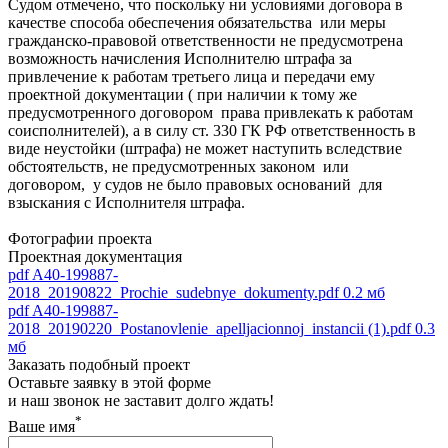
Судом отмечено, что поскольку ни условиями договора в
качестве способа обеспечения обязательства или меры
гражданско-правовой ответственности не предусмотрена
возможность начисления Исполнителю штрафа за
привлечение к работам третьего лица и передачи ему
проектной документации ( при наличии к тому же
предусмотренного договором права привлекать к работам
соисполнителей), а в силу ст. 330 ГК РФ ответственность в
виде неустойки (штрафа) не может наступить вследствие
обстоятельств, не предусмотренных законом или
договором, у судов не было правовых оснований для
взыскания с Исполнителя штрафа.
Фотографии проекта
Проектная документация
pdf
A40-199887-
2018_20190822_Prochie_sudebnye_dokumenty.pdf
0.2 мб
pdf
A40-199887-
2018_20190220_Postanovlenie_apelljacionnoj_instancii (1).pdf
0.3
мб
Заказать подобный проект
Оставьте заявку в этой форме
и наш звонок не заставит долго ждать!
*
Ваше имя