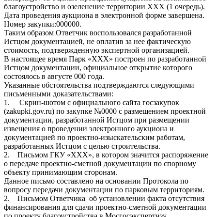
благоустройство и озеленение территории ХХХ (1 очередь).
Дата проведения аукциона в электронной форме завершена.
Номер закупки:000000.
Таким образом Ответчик воспользовался разработанной
Истцом документацией, не оплатив за нее фактическую
стоимость, подтвержденную экспертной организацией.
В настоящее время Парк «ХХХ» построен по разработанной
Истцом документации, официальное открытие которого
состоялось в августе 000 года.
Указанные обстоятельства подтверждаются следующими
письменными доказательствами:
1. Скрин-шотом с официального сайта госзакупок
(zakupki.gov.ru) по закупке №0000 с размещением проектной
документации, разработанной Истцом при размещении
извещения о проведении электронного аукциона и
документацией по проектно-изыскательским работам,
разработанных Истцом с целью строительства.
2. Письмом ГКУ «ХХХ», в котором значится распоряжение
о передаче проектно-сметной документации по спорному
объекту принимающим сторонам.
Данное письмо составлено на основании Протокола по
вопросу передачи документации по парковым территориям.
2. Письмом Ответчика об установлении факта отсутствия
финансирования для сдачи проектно-сметной документации
по проекту благоустройства в Мосгосэкспертизу.