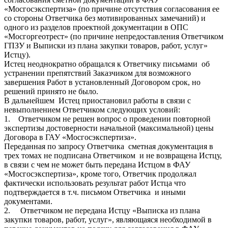
«Мосгосэкспертиза» (по причине отсутствия согласования ее
со стороны Ответчика без мотивированных замечаний) и
одного из разделов проектной документации в ОПС
«Мосгоргеотрест» (по причине непредоставления Ответчиком
ГПЗУ и Выписки из плана закупки товаров, работ, услуг»
Истцу).
Истец неоднократно обращался к Ответчику письмами об
устранении препятствий Заказчиком для возможного
завершения Работ в установленный Договором срок, но
решений принято не было.
В дальнейшем Истец приостановил работы в связи с
невыполнением Ответчиком следующих условий:
1. Ответчиком не решен вопрос о проведении повторной
экспертизы достоверности начальной (максимальной) цены
Договора в ГАУ «Мосгосэкспертиза».
Переданная по запросу Ответчика сметная документация в
трех томах не подписана Ответчиком и не возвращена Истцу,
в связи с чем не может быть передана Истцом в ФАУ
«Мосгосэкспертиза», кроме того, Ответчик продолжал
фактически использовать результат работ Истца что
подтверждается в т.ч. письмом Ответчика и иными
документами.
2. Ответчиком не передана Истцу «Выписка из плана
закупки товаров, работ, услуг», являющаяся необходимой в