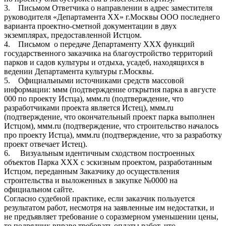
3. Письмом Ответчика о направлении в адрес заместителя
руководителя «Департамента ХХ» г.Москвы ООО последнего
варианта проектно-сметной документации в двух
экземплярах, предоставленной Истцом.
4. Письмом о передаче Департаменту ХХХ функций
государственного заказчика на благоустройство территорий
парков и садов культуры и отдыха, усадеб, находящихся в
ведении Департамента культуры г.Москвы.
5. Официальными источниками средств массовой
информации: ммм (подтверждение открытия парка в августе
000 по проекту Истца), ммм.ru (подтверждение, что
разработчиками проекта является Истец), ммм.ru
(подтверждение, что окончательный проект парка выполнен
Истцом), ммм.ru (подтверждение, что строительство началось
про проекту Истца), ммм.ru (подтверждение, что за разработку
проект отвечает Истец).
6. Визуальным идентичным сходством построенных
объектов Парка ХХХ с эскизным проектом, разработанным
Истцом, переданным Заказчику до осуществления
строительства и выложенных в закупке №0000 на
официальном сайте.
Согласно судебной практике, если заказчик пользуется
результатом работ, несмотря на заявленные им недостатки, и
не предъявляет требование о соразмерном уменьшении цены,
то подрядчик вправе требовать оплаты работ, что