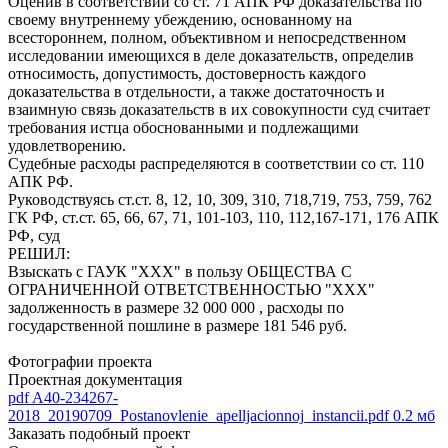
Оценив в соответствии со ст. 71 АПК РФ доказательства по
своему внутреннему убеждению, основанному на
всестороннем, полном, объективном и непосредственном
исследовании имеющихся в деле доказательств, определив
относимость, допустимость, достоверность каждого
доказательства в отдельности, а также достаточность и
взаимную связь доказательств в их совокупности суд считает
требования истца обоснованными и подлежащими
удовлетворению.
Судебные расходы распределяются в соответствии со ст. 110
АПК РФ.
Руководствуясь ст.ст. 8, 12, 10, 309, 310, 718,719, 753, 759, 762
ГК РФ, ст.ст. 65, 66, 67, 71, 101-103, 110, 112,167-171, 176 АПК
РФ, суд
РЕШИЛ:
Взыскать с ГАУК "ХХХ" в пользу ОБЩЕСТВА С
ОГРАНИЧЕННОЙ ОТВЕТСТВЕННОСТЬЮ "ХХХ"
задолженность в размере 32 000 000 , расходы по
государственной пошлине в размере 181 546 руб.
Фотографии проекта
Проектная документация
pdf
A40-234267-
2018_20190709_Postanovlenie_apelljacionnoj_instancii.pdf
0.2 мб
Заказать подобный проект