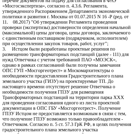
перечне документов на подачу для согласования в ФАУ
«Мосгосэкспертиза», согласно п. 4.3.6. Регламента,
утвержденного Распоряжением Департамента экономической
политики и развития г. Москвы от 01.07.2015 N 16 -Р (ред. от
11. 08.2017) "Об утверждении Регламента проведения
проверки (экспертизы) достоверности определения начальной
(максимальной) цены договора, цены договора, заключаемого
с единственным поставщиком (подрядчиком, исполнителем)
при осуществлении закупок товаров, работ, услуг";
3. Истцом были разработаны проектные решения по
размещению трансформаторных подстанций (далее - 111) для
нужд Ответчика с учетом требований ПАО «МОЭСК»,
однако в рамках согласований были получены замечания
ОПС ГУП «Мосгоргеотрест» и Москомархитектуры о
необходимости предоставления Градостроительного плана
земельного участка (ГИЗУ) на проектируемые ТП. До
настоящего времени отсутствует решение Ответчика о
необходимости получения ГПЗУ для размещения
Трансформаторных подстанций на территории парка ХХХ
для проведения согласования одного из листа проектной
документации в ОПС ГБУ «Мосгоргеотрест». Получение
ГПЗУ Истцом не предоставляется возможным в связи с тем,
что получение ГПЗУ возможно только правообладателем -
Ответчиком. Согласно п. 5 ст. 57.3 ГрК РФ, в целях получения
градостроительного плана земельного участка