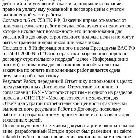
действий или упущений заказчика, подрядчик сохраняет
право на уплату ему указанной в договоре цены с учетом
выполненной части работы.
Согласно п.6 ст. 753 ГК РФ, Заказчик вправе отказаться от
приемки результата работ в случае обнаружения недостатков,
которые исключают возможность его использования для
указанной в договоре строительного подряда цели и не могут
быть устранены подрядчиком или заказчиком.
Согласно п. 8 Информационного письма Президиума ВАС РФ
от 24.01.2000 N 51 "Обзор практики разрешения споров по
договору строительного подряда" (далее - Информационно
письмо), основанием для возникновения обязательства
заказчика по оплате выполненных работ является сдача
результата работ заказчику.
Результат Работ, переданный Ответчику использован в целях
предусмотренных Договором. Отсутствие вторичного
согласования ГАУ «Мосгосэкспертизы» и одного из разделов
проекта в ОПС ГБУ «Мосгоргеотрест» не является для
Ответчика утратой потребительской ценности фактически
выполненного результата Работ по Договору, поскольку
работы по разработанному проекту были использованы для
заявленных целей.
После получения Ответчиком документации в окончательном
виде, разработанный Истцом проект был размещен на сайте:
zakupki.gov/ru с целью проведения аукциона на комплексное