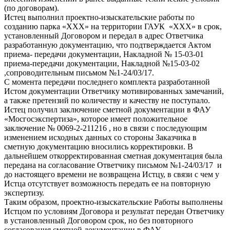
(по договорам).
Истец выполнил проектно-изыскательские работы по
созданию парка «ХХХ» на территории ГАУК «ХХХ» в срок,
установленный Договором и передал в адрес Ответчика
разработанную документацию, что подтверждается Актом
приема- передачи документации, Накладной № 15-03-01
приема-передачи документации, Накладной №15-03-02
,сопроводительным письмом №1-24/03/17.
С момента передачи последнего комплекта разработанной
Истом документации Ответчику мотивированных замечаний,
а также претензий по количеству и качеству не поступало.
Истец получил заключение сметной документации в ФАУ
«Мосгосэкспертиза», которое имеет положительное
заключение № 0069-2-211216 , но в связи с последующим
изменением исходных данных со стороны Заказчика в
сметную документацию вносились корректировки. В
дальнейшем откорректированная сметная документация была
передана на согласование Ответчику письмом №1-24/03/17 и
до настоящего времени не возвращена Истцу, в связи с чем у
Истца отсутствует возможность передать ее на повторную
экспертизу.
Таким образом, проектно-изыскательские Работы выполнены
Истцом по условиям Договора и результат передан Ответчику
в установленный Договором срок, но без повторного
согласования сметной документации в ФАУ