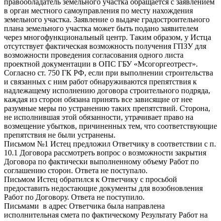
правообладатель земельного участка обращается с заявлением
в орган местного самоуправления по месту нахождения
земельного участка. Заявление о выдаче градостроительного
плана земельного участка может быть подано заявителем
через многофункциональный центр. Таким образом, у Истца
отсутствует фактическая возможность получения ГПЗУ для
возможности проведения согласования одного листа
проектной документации в ОПС ГБУ «Мсогоргеотрест».
Согласно ст. 750 ГК РФ, если при выполнении строительства
и связанных с ним работ обнаруживаются препятствия к
надлежащему исполнению договора строительного подряда,
каждая из сторон обязана принять все зависящие от нее
разумные меры по устранению таких препятствий. Сторона,
не исполнившая этой обязанности, утрачивает право на
возмещение убытков, причиненных тем, что соответствующие
препятствия не были устранены.
Письмом №1 Истец предложил Ответчику в соответствии с п.
10.1 Договора рассмотреть вопрос о возможности закрытия
Договора по фактически выполненному объему Работ по
соглашению сторон. Ответа не поступало.
Письмом Истец обратился к Ответчику с просьбой
предоставить недостающие документы для возобновления
Работ по Договору. Ответа не поступило.
Письмами в адрес Ответчика была направлена
исполнительная смета по фактическому Результату Работ на