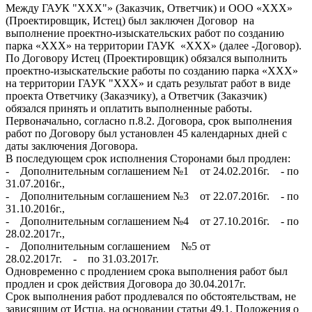
Между ГАУК "ХХХ"» (Заказчик, Ответчик) и ООО «ХХХ»
(Проектировщик, Истец) был заключен Договор на
выполнение проектно-изыскательских работ по созданию
парка «ХХХ» на территории ГАУК «ХХХ» (далее -Договор).
По Договору Истец (Проектировщик) обязался выполнить
проектно-изыскательские работы по созданию парка «ХХХ»
на территории ГАУК "ХХХ» и сдать результат работ в виде
проекта Ответчику (Заказчику), а Ответчик (Заказчик)
обязался принять и оплатить выполненные работы.
Первоначально, согласно п.8.2. Договора, срок выполнения
работ по Договору был установлен 45 календарных дней с
даты заключения Договора.
В последующем срок исполнения Сторонами был продлен:
- Дополнительным соглашением №1 от 24.02.2016г. - по
31.07.2016г.,
- Дополнительным соглашением №3 от 22.07.2016г. - по
31.10.2016г.,
- Дополнительным соглашением №4 от 27.10.2016г. - по
28.02.2017г.,
- Дополнительным соглашением №5 от
28.02.2017г. - по 31.03.2017г.
Одновременно с продлением срока выполнения работ был
продлен и срок действия Договора до 30.04.2017г.
Срок выполнения работ продлевался по обстоятельствам, не
зависящим от Истца, на основании статьи 49.1. Положения о