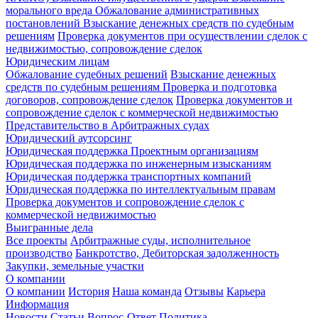
морального вреда
Обжалование административных
постановлений
Взыскание денежных средств по судебным
решениям
Проверка документов при осуществлении сделок с
недвижимостью, сопровождение сделок
Юридическим лицам
Обжалование судебных решений
Взыскание денежных
средств по судебным решениям
Проверка и подготовка
договоров, сопровождение сделок
Проверка документов и
сопровождение сделок с коммерческой недвижимостью
Представительство в Арбитражных судах
Юридический аутсорсинг
Юридическая поддержка Проектным организациям
Юридическая поддержка по инженерным изысканиям
Юридическая поддержка транспортных компаний
Юридическая поддержка по интеллектуальным правам
Проверка документов и сопровождение сделок с
коммерческой недвижимостью
Выигранные дела
Все проекты
Арбитражные суды, исполнительное
производство
Банкротство, Дебиторская задолженность
Закупки, земельные участки
О компании
О компании
История
Наша команда
Отзывы
Карьера
Информация
Новости
Статьи
Вопрос-Ответ
Политика