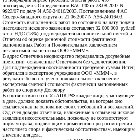
подтверждается Определением ВАС РФ от 28.08.2007 N
9923/07 по делу N А56-24016/2003, Постановлением ФАС
Северо-Западного округа от 21.06.2007 N А56-24016/03.
Стоимость выполненных работ по состоянию на дату подачи
настоящего искового заявления составляет 32 000 000 рублей
в т.ч. НДС (18%) ,подтверждается исполнительной сметой и
Отчетом об оценке рыночной стоимости фактически
выполненных Работ и Положительным заключением
независимой экспертизы ООО «МММ».
В адрес Ответчика неоднократно передавались досудебные
претензии оставленные Ответчиком без удовлетворения.
Для подтверждения обоснованности требуемой суммы Истец
обратился в экспертное учреждение ООО «МММ», в
результате было получено положительное заключение
экспертизы сметной стоимости фактически выполненных
работ по спорному Договору.
В соответствии со ст. 65 АПК РФ каждое лицо, участвующее
в деле, должно доказать обстоятельства, на которые оно
ссылается как на основание своих требований и возражений.
Суд счел доводы ответчика, изложенные в отзыве на исковое
заявления несостоятельными, поскольку не соответствуют
нормам права, подлежащим применению при рассмотрении
настоящего спора и фактическим обстоятельствам, имеющим
значение для дела.