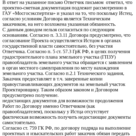
В ответ на указанное письмо Ответчик письмом отметил, что
проектно-сметная документация подлежит рассмотрению в
ГАУ «Мосгосэкспертиза» и указал на то, что поскольку Истец,
согласно условиям Договора является Техническим
заказчиком, на него возложена указанная обязанность.
С данным доводом нельзя согласиться по следующим
основаниям. Согласно п. 3.3.11 Договора предусмотрено, что
согласование Проекта осуществляется Истцом в органах
государственной власти самостоятельно, без участия
Ответчика. Согласно п. 5 ст. 57.3 ГрК РФ, в целях получения
градостроительного плана земельного участка (ГПЗУ)
правообладатель земельного участка обращается с заявлением
в орган местного самоуправления по месту нахождения
земельного участка. Согласно п.2.1 Технического задания,
Заказчик предоставляет в т.ч. заверенные копии
правоустанавливающих документов на земельный участок
Проектировщику. Таким образом законом и Договором
предусмотрено получение.
недостающих документов для возможности продолжения
Работ по Договору именно Ответчиком (как
правообладателем), поскольку у Истца отсутствует
фактическая возможность получить недостающие документы
самостоятельно.
Согласно ст. 759 ГК РФ, по договору подряда на выполнение
проектных и изыскательских работ заказчик обязан передать