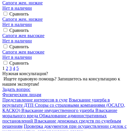
Сапоги жен. низкие
Нет в наличии
Сравнить
Сапоги жен. низкие
Нет в наличии
Сравнить
Сапоги жен высокие
Нет в наличии
Сравнить
Сапоги жен высокие
Нет в наличии
Сравнить
1
2
3
4
5
Нужная консультация?
Ищете правовую помощь? Запишитесь на консультацию к
нашим экспертам!
Задать вопрос
Физическим лицам
Представление интересов в суде
Взыскание ущерба в
результате ДТП
Споры со страховыми компаниями (ОСАГО,
КАСКО)
Взыскание имущественного ущерба
Взыскание
морального вреда
Обжалование административных
постановлений
Взыскание денежных средств по судебным
решениям
Проверка документов при осуществлении сделок с