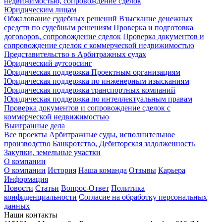
недвижимостью, сопровождение сделок
Юридическим лицам
Обжалование судебных решений
Взыскание денежных
средств по судебным решениям
Проверка и подготовка
договоров, сопровождение сделок
Проверка документов и
сопровождение сделок с коммерческой недвижимостью
Представительство в Арбитражных судах
Юридический аутсорсинг
Юридическая поддержка Проектным организациям
Юридическая поддержка по инженерным изысканиям
Юридическая поддержка транспортных компаний
Юридическая поддержка по интеллектуальным правам
Проверка документов и сопровождение сделок с
коммерческой недвижимостью
Выигранные дела
Все проекты
Арбитражные суды, исполнительное
производство
Банкротство, Дебиторская задолженность
Закупки, земельные участки
О компании
О компании
История
Наша команда
Отзывы
Карьера
Информация
Новости
Статьи
Вопрос-Ответ
Политика
конфиденциальности
Согласие на обработку персональных
данных
Наши контакты